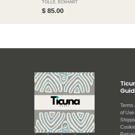
TOLLE, ECKHART
$ 85.00
Ticu
Guid
Terms 
of Us
Shippi
Cookie
Return 