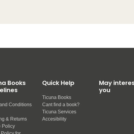
na Books
Quick Help
May intere
elines
you
Ticuna Books
and Conditions
Cant find a book?
e
Ticuna Services
ng & Returns
Accesibility
 Policy
Policy for