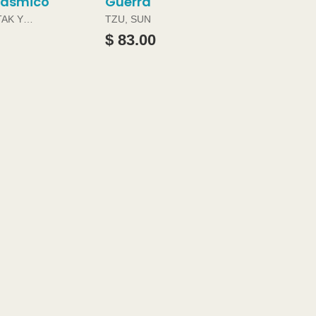
gasmico
Guerra
TAK Y
TZU, SUN
ABRAMS
$ 83.00