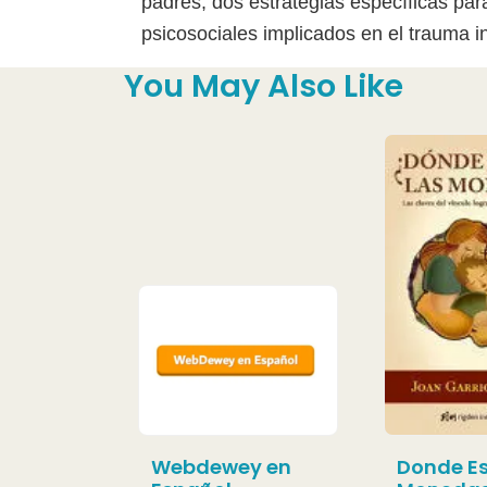
padres, dos estrategias específicas para
psicosociales implicados en el trauma infa
You May Also Like
Webdewey en
Donde Es