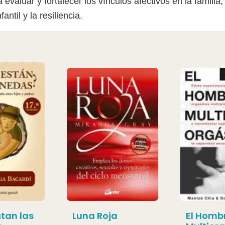
 evaluar y fortalecer los vínculos afectivos en la famili
ntil y la resiliencia.
tan las
Luna Roja
El Homb