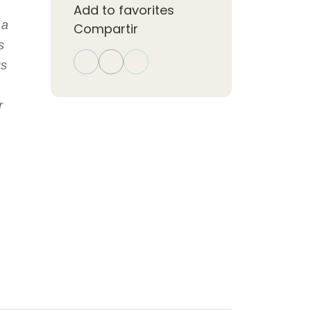
Add to favorites
 a
Compartir
s
us
r