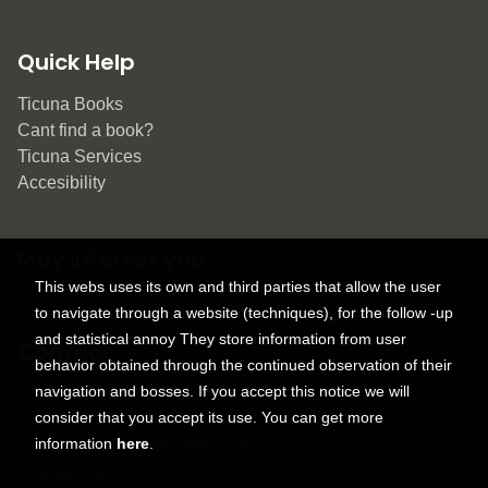
Quick Help
Ticuna Books
Cant find a book?
Ticuna Services
Accesibility
May interest you
This webs uses its own and third parties that allow the user
to navigate through a website (techniques), for the follow -up
and statistical annoy They store information from user
Contact
behavior obtained through the continued observation of their
navigation and bosses. If you accept this notice we will
9150 Tahoma St.
consider that you accept its use. You can get more
+1 614-707-9934
information
here
.
contactus@ticunabooks.com
Contact form