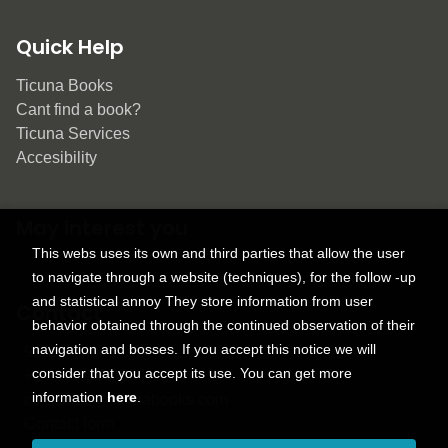
Quick Help
Ticuna Books
Cant find a book?
Ticuna Services
Accesibility
May interest you
This webs uses its own and third parties that allow the user
to navigate through a website (techniques), for the follow -up
and statistical annoy They store information from user
Contact
behavior obtained through the continued observation of their
navigation and bosses. If you accept this notice we will
9150 Tahoma St.
consider that you accept its use. You can get more
+1 614-707-9934
information
here
.
contactus@ticunabooks.com
Contact form