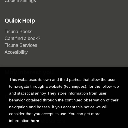
Cookie settings
Quick Help
Ticuna Books
Cant find a book?
Ticuna Services
Accesibility
May interest you
This webs uses its own and third parties that allow the user
to navigate through a website (techniques), for the follow -up
and statistical annoy They store information from user
Contact
behavior obtained through the continued observation of their
navigation and bosses. If you accept this notice we will
9150 Tahoma St.
consider that you accept its use. You can get more
+1 614-707-9934
information
here
.
contactus@ticunabooks.com