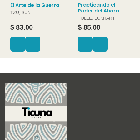
Practicando el
El Arte de la Guerra
Poder del Ahora
TZU, SUN
TOLLE, ECKHART
$ 83.00
$ 85.00