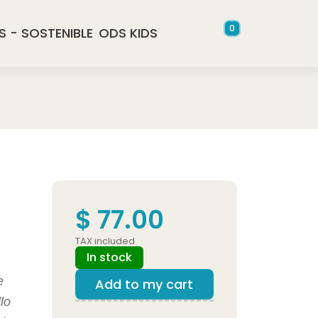
0
S - SOSTENIBLE
ODS KIDS
$ 77.00
TAX included
In stock
e
Add to my cart
lo