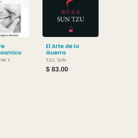
re
El Arte de la
gasmico
Guerra
TAK Y
TZU, SUN
ABRAMS
$ 83.00