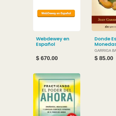
Webdewey en
Donde Es
Español
Moneda
GARRIGA B
JOAN
$ 670.00
$ 85.00