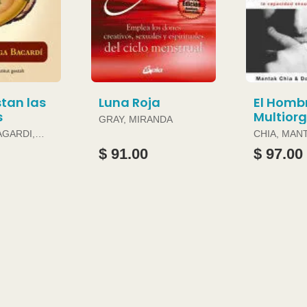
tan las
Luna Roja
El Homb
s
Multior
GRAY, MIRANDA
AGARDI,
CHIA, MAN
DOUGLAS 
$ 91.00
$ 97.00