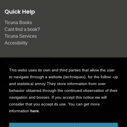
Quick Help
Ticuna Books
Cant find a book?
Ticuna Services
Accesibility
May interest you
This webs uses its own and third parties that allow the user
to navigate through a website (techniques), for the follow -up
and statistical annoy They store information from user
Contact
behavior obtained through the continued observation of their
navigation and bosses. If you accept this notice we will
9150 Tahoma St.
consider that you accept its use. You can get more
+1 614-707-9934
information
here
.
contactus@ticunabooks.com
Contact form