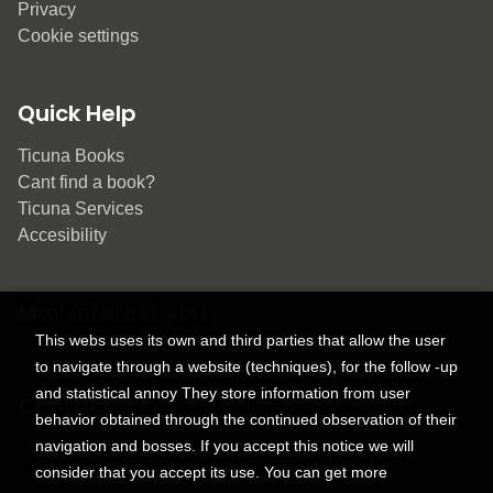
Privacy
Cookie settings
Quick Help
Ticuna Books
Cant find a book?
Ticuna Services
Accesibility
May interest you
This webs uses its own and third parties that allow the user
to navigate through a website (techniques), for the follow -up
and statistical annoy They store information from user
Contact
behavior obtained through the continued observation of their
navigation and bosses. If you accept this notice we will
9150 Tahoma St.
consider that you accept its use. You can get more
+1 614-707-9934