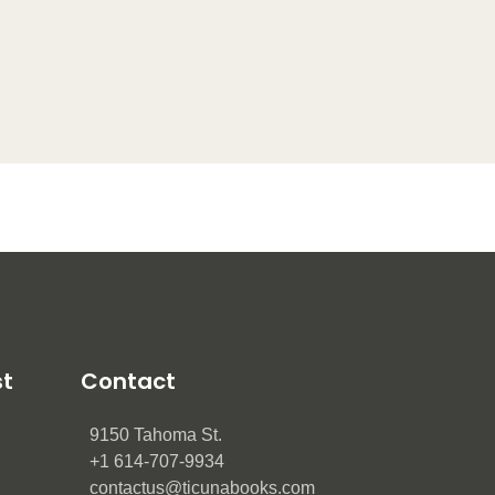
st
Contact
9150 Tahoma St.
+1 614-707-9934
contactus@ticunabooks.com