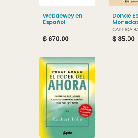
Webdewey en
Donde Es
Español
Moneda
GARRIGA B
JOAN
$ 670.00
$ 85.00