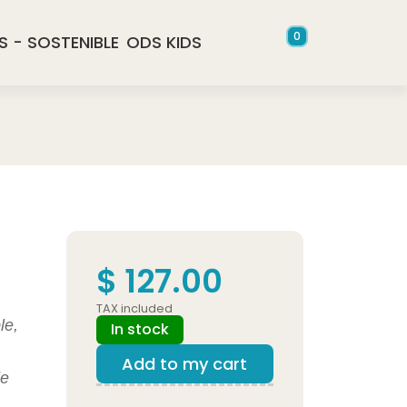
0
S - SOSTENIBLE
ODS KIDS
$ 127.00
TAX included
le,
In stock
Add to my cart
de