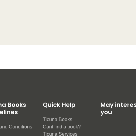
na Books
Quick Help
May intere
elines
you
Ticuna Books
and Conditions
Cant find a book?
e
Ticuna Services