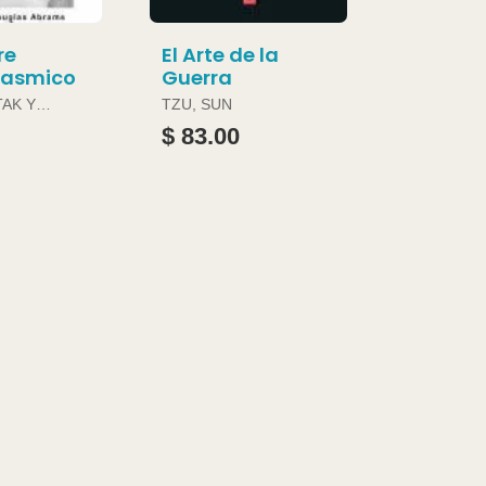
re
El Arte de la
gasmico
Guerra
TAK Y
TZU, SUN
ABRAMS
$ 83.00