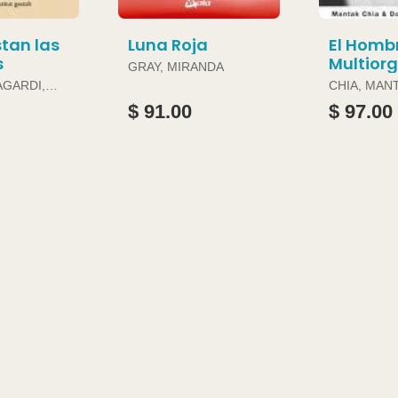
tan las
Luna Roja
El Homb
s
Multior
GRAY, MIRANDA
AGARDI,
CHIA, MAN
DOUGLAS 
$ 91.00
$ 97.00