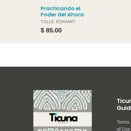
Practicando el
Poder del Ahora
TOLLE, ECKHART
$ 85.00
Ticu
Guid
Terms 
of Us